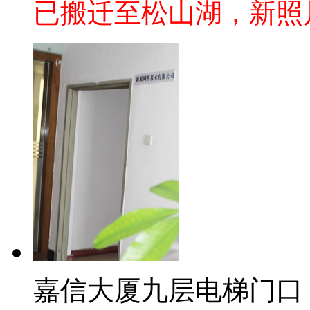
已搬迁至松山湖，新照
嘉信大厦九层电梯门口